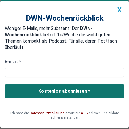
X
DWN-Wochenrückblick
Weniger E-Mails, mehr Substanz: Der
DWN-
Geldanlage Premium
Newsticker
MEIN DWN:
Wochenrückblick
liefert 1x/Woche die wichtigsten
Edelmetalle
DWN-Magazin
China
Themen kompakt als Podcast. Für alle, deren Postfach
überläuft.
DWN-Wochenrückblick
Auto Premium
Der Sherpa übernimmt: Scholz-
E-mail:
*
Berater Jörg Kukies wird neuer
Finanzminister
Kostenlos abonnieren »
Er ist einer der wichtigsten Berater von Kanzler
Scholz. Jetzt soll er den Posten des gefeuerten
Finanzministers Lindner übernehmen.
Ich habe die
Datenschutzerklärung
sowie die
AGB
gelesen und erkläre
mich einverstanden.