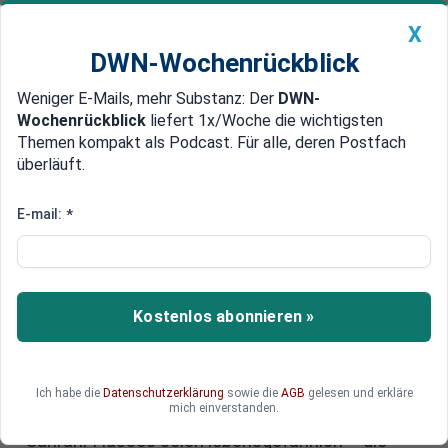
X
DWN-Wochenrückblick
Weniger E-Mails, mehr Substanz: Der
DWN-
Geldanlage Premium
Newsticker
MEIN DWN:
Wochenrückblick
liefert 1x/Woche die wichtigsten
Edelmetalle
DWN-Magazin
China
Themen kompakt als Podcast. Für alle, deren Postfach
überläuft.
DWN-Wochenrückblick
Auto Premium
Waffenruhe wackelt: Israel droht
E-mail:
*
Menschen im Libanon und
Hisbollah lehnt Einigung ab
Kostenlos abonnieren »
Rückschlag im Libanon: Unmittelbar nach der
Einigung auf die Umsetzung einer neuen
Waffenruhe hat Israel Zivilisten vor der Rückkehr
in den Süden gewarnt. Das Militär drohte, die
Ich habe die
Datenschutzerklärung
sowie die
AGB
gelesen und erkläre
mich einverstanden.
Kämpfe liefen weiter. Reisen südlich des
Sahrani-Flusses seien lebensgefährlich – die