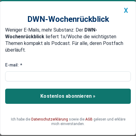
X
DWN-Wochenrückblick
Weniger E-Mails, mehr Substanz: Der
DWN-
Geldanlage Premium
Newsticker
MEIN DWN:
Wochenrückblick
liefert 1x/Woche die wichtigsten
Edelmetalle
DWN-Magazin
China
Themen kompakt als Podcast. Für alle, deren Postfach
überläuft.
DWN-Wochenrückblick
Auto Premium
Wahl-Marathon an der Elbe:
E-mail:
*
BSW will zur Bürgerschaftswahl
in Hamburg antreten
Kostenlos abonnieren »
Lange hat das Bündnis Sahra Wagenknecht eine
Kandidatur bei der Bürgerschaftswahl in
Hamburg am 2. März offen gelassen. Nun
scheinen die Würfel gefallen.
Ich habe die
Datenschutzerklärung
sowie die
AGB
gelesen und erkläre
mich einverstanden.