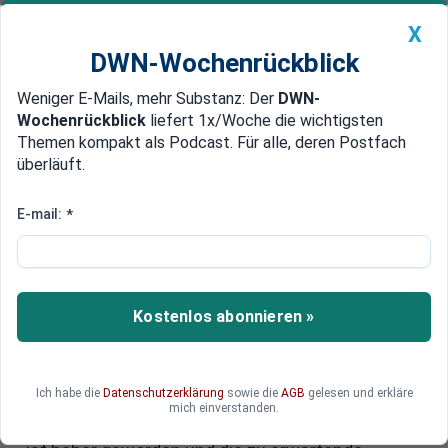
X
DWN-Wochenrückblick
Weniger E-Mails, mehr Substanz: Der
DWN-
Geldanlage Premium
Newsticker
MEIN DWN:
Wochenrückblick
liefert 1x/Woche die wichtigsten
Edelmetalle
DWN-Magazin
China
Themen kompakt als Podcast. Für alle, deren Postfach
überläuft.
DWN-Wochenrückblick
Auto Premium
US-Aktien sind heiß gelaufen:
E-mail:
*
Warum immer mehr Analysten
den europäischen Aktienmarkt in
den Blick nehmen
Kostenlos abonnieren »
Vermögensverwalter Flossbach von Storch sieht
zunehmend Risiken für US-Aktien. Nach der
Ich habe die
Datenschutzerklärung
sowie die
AGB
gelesen und erkläre
jüngsten Rekordjagd an den US-Börsen verlieren
mich einverstanden.
Aktien aus den USA an Attraktivität. „Die Fallhöhe