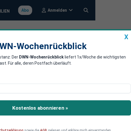
Anmelden
Abo
ILIEN
X
a
DWN-Wochenrückblick
WN-Wochenrückblick
stanz: Der
DWN-Wochenrückblick
liefert 1x/Woche die wichtigsten
atin Kaja
. Für alle, deren Postfach überläuft.
- unter
ins Gespräch gebracht, um
Kostenlos abonnieren »
bzusichern. Sie stellt
chutzerklärung
sowie die
AGB
gelesen und erkläre mich einverstanden.