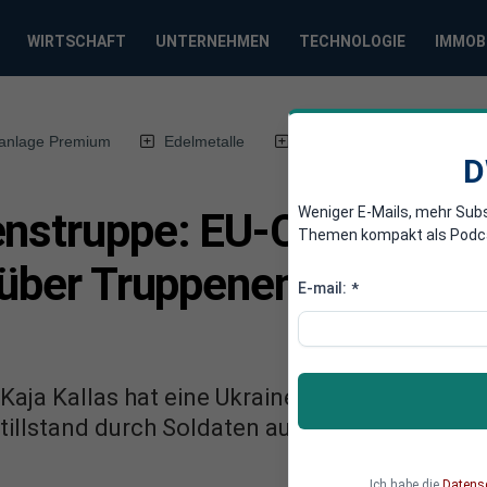
WIRTSCHAFT
UNTERNEHMEN
TECHNOLOGIE
IMMOB
anlage Premium
Edelmetalle
DWN-Magazin
Chin
D
Weniger E-Mails, mehr Sub
enstruppe: EU-Chefdiplom
Themen kompakt als Podcast
t über Truppenentsendung 
E-mail:
*
Kaja Kallas hat eine Ukraine-Friedenstruppe 
llstand durch Soldaten aus Mitgliedstaaten a
Ich habe die
Datens