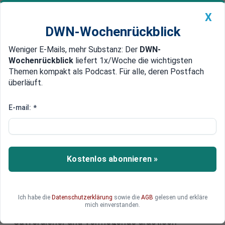
X
DWN-Wochenrückblick
Weniger E-Mails, mehr Substanz: Der
DWN-
Geldanlage Premium
Newsticker
MEIN DWN:
Wochenrückblick
liefert 1x/Woche die wichtigsten
Edelmetalle
DWN-Magazin
China
Themen kompakt als Podcast. Für alle, deren Postfach
überläuft.
DWN-Wochenrückblick
Auto Premium
Wahlprogramm 2025: Linke
E-mail:
*
fordert Mietendeckel und Vier-
Tage-Woche
Kostenlos abonnieren »
Billigere Lebensmittel, Mietendeckel, Rentenalter
65: Die Linke fordert vor der Bundestagswahl
2025 umfassende soziale Verbesserungen.
Außerdem will sie für eine Viertagewoche mit
Ich habe die
Datenschutzerklärung
sowie die
AGB
gelesen und erkläre
mich einverstanden.
Lohnausgleich streiten. Zugleich sollen
Gutverdiener und Vermögende drastisch