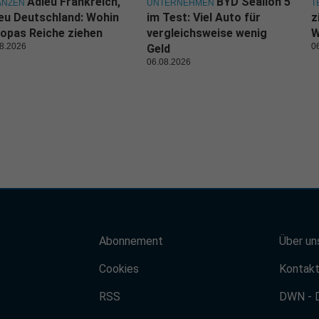
Adieu Frankreich,
BYD Sealion 5
ANZEN
UNTERNEHMEN
T
eu Deutschland: Wohin
im Test: Viel Auto für
z
opas Reiche ziehen
vergleichsweise wenig
W
8.2026
0
Geld
06.08.2026
Abonnement
Über un
Cookies
Kontak
RSS
DWN - 