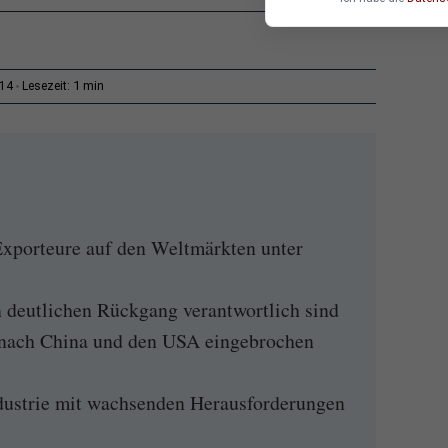
1 min
:14
Lesezeit:
xporteure auf den Weltmärkten unter
 deutlichen Rückgang verantwortlich sind
 nach China und den USA eingebrochen
dustrie mit wachsenden Herausforderungen