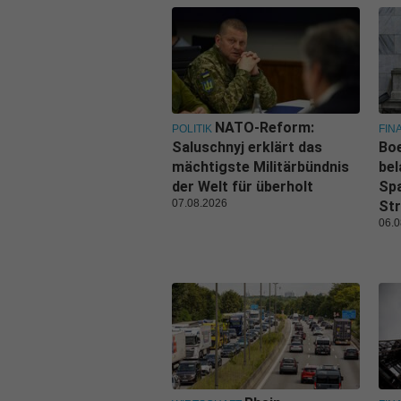
NATO-Reform:
POLITIK
FIN
Saluschnyj erklärt das
Boe
mächtigste Militärbündnis
bel
der Welt für überholt
Spa
07.08.2026
Str
06.0