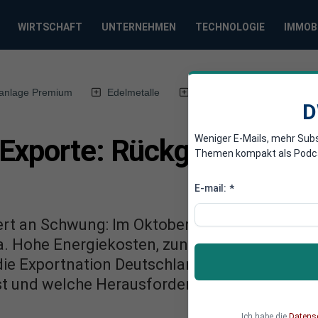
WIRTSCHAFT
UNTERNEHMEN
TECHNOLOGIE
IMMOB
anlage Premium
Edelmetalle
DWN-Magazin
Chin
D
Weniger E-Mails, mehr Sub
Exporte: Rückgang auf wi
Themen kompakt als Podcast
E-mail:
*
ert an Schwung: Im Oktober schrumpften die A
ina. Hohe Energiekosten, zunehmende Konkur
die Exportnation Deutschland unter Druck. 
st und welche Herausforderungen jetzt bevorst
Ich habe die
Datens