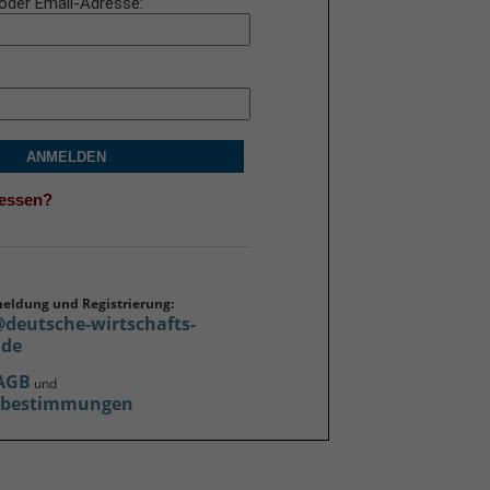
oder Email-Adresse
ANMELDEN
gessen?
meldung und Registrierung:
@deutsche-wirtschafts-
.de
AGB
und
zbestimmungen