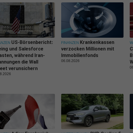
US-Börsenbericht:
Krankenkassen
ANZEN
FINANZEN
W
ing und Salesforce
verzocken Millionen mit
C
asten, während Iran-
Immobilienfonds
B
06.08.2026
nnungen die Wall
W
0
eet verunsichern
8.2026