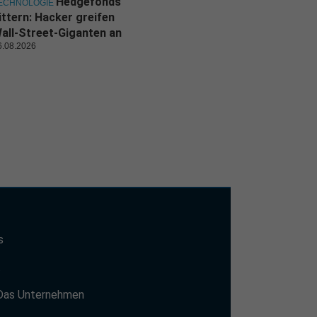
Hedgefonds
ECHNOLOGIE
ittern: Hacker greifen
all-Street-Giganten an
6.08.2026
s
t
Das Unternehmen