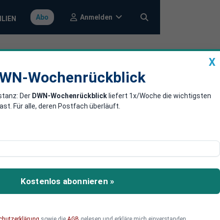
Anmelden
Abo
ILIEN
X
a
DWN-Wochenrückblick
WN-Wochenrückblick
stanz: Der
DWN-Wochenrückblick
liefert 1x/Woche die wichtigsten
chtigen
. Für alle, deren Postfach überläuft.
usfuhren deutlich, vor
renz und drohende
Kostenlos abonnieren »
Warum dieser Rückgang
ehen, erfahren Sie hier.
chutzerklärung
sowie die
AGB
gelesen und erkläre mich einverstanden.