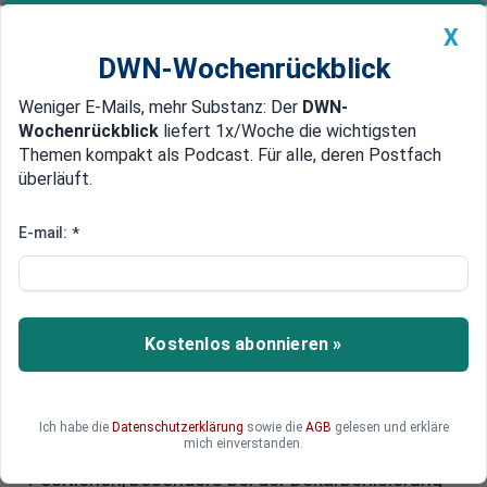
X
DWN-Wochenrückblick
Weniger E-Mails, mehr Substanz: Der
DWN-
Geldanlage Premium
Newsticker
MEIN DWN:
Wochenrückblick
liefert 1x/Woche die wichtigsten
Edelmetalle
DWN-Magazin
China
Themen kompakt als Podcast. Für alle, deren Postfach
überläuft.
DWN-Wochenrückblick
Auto Premium
Klimaneutralität Deutschland:
E-mail:
*
Wie der Ländervergleich die
Fortschritte zeigt
Kostenlos abonnieren »
Deutschland muss seine Bemühungen zur
Erreichung der Klimaziele des Pariser
Abkommens intensivieren. Laut einer
Bertelsmann-Studie rangiert das Land im
Ich habe die
Datenschutzerklärung
sowie die
AGB
gelesen und erkläre
mich einverstanden.
internationalen Vergleich auf mittleren
Positionen, besonders bei der Dekarbonisierung