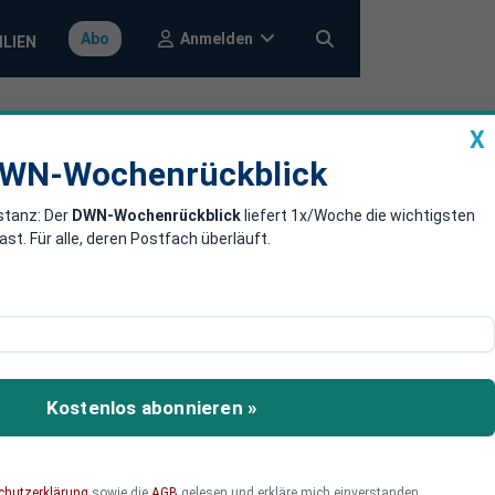
Anmelden
Abo
ILIEN
X
a
DWN-Wochenrückblick
WN-Wochenrückblick
stanz: Der
DWN-Wochenrückblick
liefert 1x/Woche die wichtigsten
nach
. Für alle, deren Postfach überläuft.
langt der CDU-Chef
 der Union will strikte
Kostenlos abonnieren »
pft die Asyl-Kehrtwende
chutzerklärung
sowie die
AGB
gelesen und erkläre mich einverstanden.