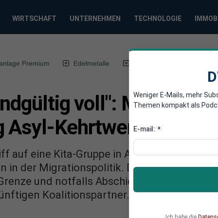
WIRTSCHAFT
UNTERNEHMEN
TECHNOLOGIE
IMMOB
anlage Premium
Edelmetalle
DWN-Magazin
Chin
D
Weniger E-Mails, mehr Sub
ndgültig voll": Merz will 
Themen kompakt als Podcast
g Asyl-Kehrtwende
E-mail:
*
ff auf eine Kita-Gruppe in Aschaffenburg ver
n der Migrationspolitik. Der Kanzlerkandidat
renze und notfalls Abschiebehaft. Merz knü
ünftigen Koalitionspartner.
Ich habe die
Datens