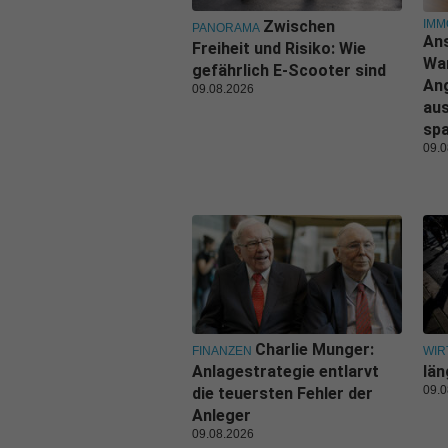
IMM
Zwischen
PANORAMA
Ans
Freiheit und Risiko: Wie
Wa
gefährlich E-Scooter sind
An
09.08.2026
aus
sp
09.0
Charlie Munger:
FINANZEN
WIR
Anlagestrategie entlarvt
län
09.0
die teuersten Fehler der
Anleger
09.08.2026