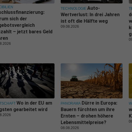
OBILIEN
Auto-
TECHNOLOGIE
T
chlussfinanzierung:
Wertverlust: In drei Jahren
d
rum sich der
ist oft die Hälfte weg
w
gebotsvergleich
09.08.2026
k
zahlt – jetzt bares Geld
g
aren
0
8.2026
Wo in der EU am
Dürre in Europa:
TSCHAFT
PANORAMA
W
gsten gearbeitet wird
Bauern fürchten um ihre
w
8.2026
Ernten – drohen höhere
K
0
Lebensmittelpreise?
08.08.2026