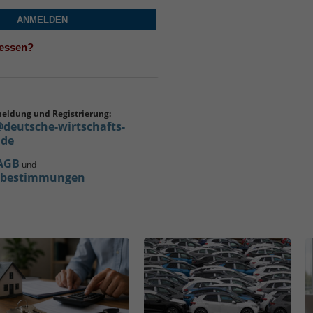
ANMELDEN
gessen?
meldung und Registrierung:
@deutsche-wirtschafts-
.de
AGB
und
zbestimmungen