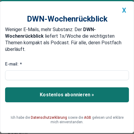
X
DWN-Wochenrückblick
Weniger E-Mails, mehr Substanz: Der
DWN-
Geldanlage Premium
Newsticker
MEIN DWN:
Wochenrückblick
liefert 1x/Woche die wichtigsten
Edelmetalle
DWN-Magazin
China
Themen kompakt als Podcast. Für alle, deren Postfach
überläuft.
DWN-Wochenrückblick
Auto Premium
Frankfurter Glockenbrot-
E-mail:
*
Bäckerei schließt - 480 Jobs
bedroht
Kostenlos abonnieren »
Die Glockenbrot-Großbäckerei in Frankfurt am
Main wird in den nächsten drei bis fünf Jahren
schließen. Das gab die Rewe-Gruppe bekannt, der
das Unternehmen gehört. Die Jobs der 480
Ich habe die
Datenschutzerklärung
sowie die
AGB
gelesen und erkläre
mich einverstanden.
Beschäftigten an dem Standort sind deshalb
bedroht.