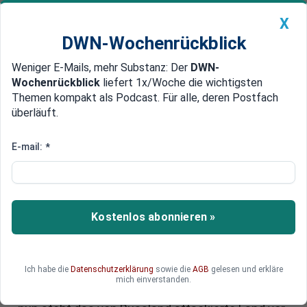
X
DWN-Wochenrückblick
Weniger E-Mails, mehr Substanz: Der
DWN-
Geldanlage Premium
Newsticker
MEIN DWN:
Wochenrückblick
liefert 1x/Woche die wichtigsten
Edelmetalle
DWN-Magazin
China
Themen kompakt als Podcast. Für alle, deren Postfach
überläuft.
DWN-Wochenrückblick
Auto Premium
Nach Eklat zwischen Trump und
E-mail:
*
Selenskyj: Wie Europa und
Russland auf die Eskalation in
Washington reagieren
Kostenlos abonnieren »
Nach Trumps Affront gerät die Ukraine weiter
unter Druck US-Präsident Trump hat den
Ich habe die
Datenschutzerklärung
sowie die
AGB
gelesen und erkläre
ukrainischen Präsidenten Selenskyj brüsk
mich einverstanden.
zurückgewiesen. Dieser reagierte unüberlegt –