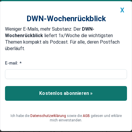
X
DWN-Wochenrückblick
Weniger E-Mails, mehr Substanz: Der
DWN-
Geldanlage Premium
Newsticker
MEIN DWN:
Wochenrückblick
liefert 1x/Woche die wichtigsten
Edelmetalle
DWN-Magazin
China
Themen kompakt als Podcast. Für alle, deren Postfach
überläuft.
DWN-Wochenrückblick
Auto Premium
Tesla: Trump-Zölle könnten dem
E-mail:
*
E-Autobauer schaden
Tesla-Chef Elon Musk gilt als Trump-
Unterstützer – doch sein Unternehmen schlägt
Kostenlos abonnieren »
Alarm. Die Strafzölle der US-Regierung könnten
nicht nur die Produktion verteuern, sondern auch
die internationale Wettbewerbsfähigkeit des
Ich habe die
Datenschutzerklärung
sowie die
AGB
gelesen und erkläre
Autobauers schwächen. In einem Brief an die US-
mich einverstanden.
Regierung warnt Tesla vor den Folgen der