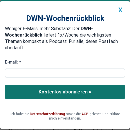
X
DWN-Wochenrückblick
Weniger E-Mails, mehr Substanz: Der
DWN-
Geldanlage Premium
Newsticker
MEIN DWN:
Wochenrückblick
liefert 1x/Woche die wichtigsten
Edelmetalle
DWN-Magazin
China
Themen kompakt als Podcast. Für alle, deren Postfach
überläuft.
DWN-Wochenrückblick
Auto Premium
Bundestag-Abstimmung zu
E-mail:
*
historischem Schuldenpaket:
Bundestag stimmt mit Mehrheit
für Gesetzesänderung
Kostenlos abonnieren »
Der Bundestag hat mit einer deutlichen
Zweidrittelmehrheit für das größte Kreditpaket
Ich habe die
Datenschutzerklärung
sowie die
AGB
gelesen und erkläre
der deutschen Geschichte gestimmt, das
mich einverstanden.
Investitionen in Verteidigung, Infrastruktur und