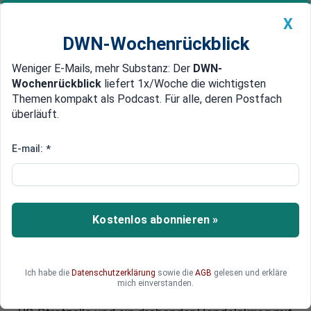
X
DWN-Wochenrückblick
Weniger E-Mails, mehr Substanz: Der
DWN-
Geldanlage Premium
Newsticker
MEIN DWN:
Wochenrückblick
liefert 1x/Woche die wichtigsten
Edelmetalle
DWN-Magazin
China
Themen kompakt als Podcast. Für alle, deren Postfach
überläuft.
DWN-Wochenrückblick
Auto Premium
Deutsche Bank-Aktie bricht ein:
E-mail:
*
US-Zölle belasten - sollten
Anleger jetzt die Deutsche Bank-
Aktie verkaufen?
Kostenlos abonnieren »
Ein schwarzer Tag für europäische Banken: Die
Deutsche Bank-Aktie hat am Freitag zeitweise
Ich habe die
Datenschutzerklärung
sowie die
AGB
gelesen und erkläre
mehr als 11 Prozent an Wert verloren und zählt
mich einverstanden.
damit zu den größten Verlierern im DAX. Neue