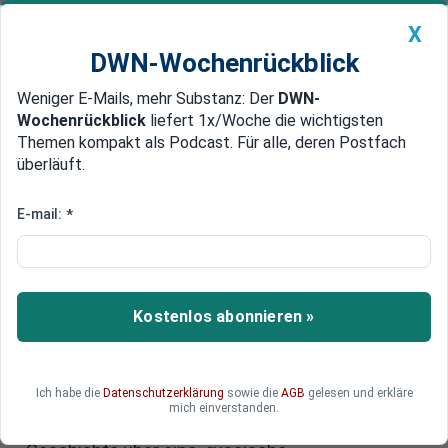
X
DWN-Wochenrückblick
Weniger E-Mails, mehr Substanz: Der
DWN-
Geldanlage Premium
Newsticker
MEIN DWN:
Wochenrückblick
liefert 1x/Woche die wichtigsten
Edelmetalle
DWN-Magazin
China
Themen kompakt als Podcast. Für alle, deren Postfach
überläuft.
DWN-Wochenrückblick
Auto Premium
Russische Spionage-Sensoren
E-mail:
*
rund um Großbritannien?
Russland weist britische
Berichte zurück
Kostenlos abonnieren »
Britische Medien berichten über angebliche
russische Spionagesensoren im Meer. Moskaus
Ich habe die
Datenschutzerklärung
sowie die
AGB
gelesen und erkläre
Botschaft in London wies die als eilig
mich einverstanden.
zusammengebastelte Science-Fiction-