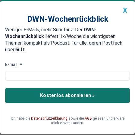
X
DWN-Wochenrückblick
Weniger E-Mails, mehr Substanz: Der
DWN-
Geldanlage Premium
Newsticker
MEIN DWN:
Wochenrückblick
liefert 1x/Woche die wichtigsten
Edelmetalle
DWN-Magazin
China
Themen kompakt als Podcast. Für alle, deren Postfach
überläuft.
DWN-Wochenrückblick
Auto Premium
Sozialleistungen belasten
E-mail:
*
Haushalt: Staatsquote steigt
erneut
Kostenlos abonnieren »
Höhere Ausgaben des Staates für
Sozialleistungen wie Renten, Pflege- und
Bürgergeld haben den Anteil der Staatsausgaben
im Verhältnis zur Wirtschaftskraft Deutschlands
Ich habe die
Datenschutzerklärung
sowie die
AGB
gelesen und erkläre
mich einverstanden.
2024 nach oben getrieben.