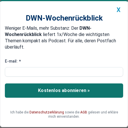
X
DWN-Wochenrückblick
Weniger E-Mails, mehr Substanz: Der
DWN-
Geldanlage Premium
Newsticker
MEIN DWN:
Wochenrückblick
liefert 1x/Woche die wichtigsten
Edelmetalle
DWN-Magazin
China
Themen kompakt als Podcast. Für alle, deren Postfach
überläuft.
DWN-Wochenrückblick
Auto Premium
Preisdruck lässt nach: Inflation
E-mail:
*
schwächt sich im April auf 2,1
Prozent ab
Kostenlos abonnieren »
Die Inflation in Deutschland hat im zweiten
Monat nacheinander an Dynamik verloren.
Dahinter steckt vor allem ein Faktor. Im Alltag
fällt das jedoch nicht immer direkt auf.
Ich habe die
Datenschutzerklärung
sowie die
AGB
gelesen und erkläre
mich einverstanden.