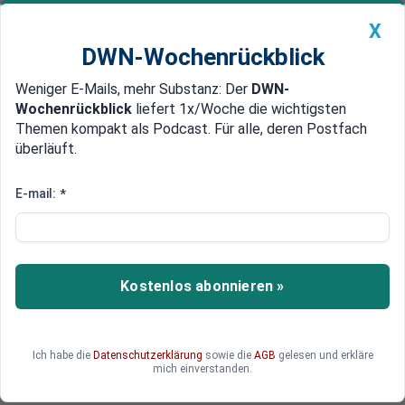
X
DWN-Wochenrückblick
Weniger E-Mails, mehr Substanz: Der
DWN-
Geldanlage Premium
Newsticker
MEIN DWN:
Wochenrückblick
liefert 1x/Woche die wichtigsten
Edelmetalle
DWN-Magazin
China
Themen kompakt als Podcast. Für alle, deren Postfach
überläuft.
DWN-Wochenrückblick
Auto Premium
Litauer übernehmen das
E-mail:
*
Kommando im deutschen
Windkraftsektor
Kostenlos abonnieren »
Während Deutschland plant und diskutiert, baut
INIKTI längst: Der litauische Mittelständler treibt
die Energiewende voran – dort, wo deutsche
Firmen ausbremsen.
Ich habe die
Datenschutzerklärung
sowie die
AGB
gelesen und erkläre
mich einverstanden.