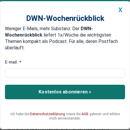
X
DWN-Wochenrückblick
Weniger E-Mails, mehr Substanz: Der
DWN-
Geldanlage Premium
Newsticker
MEIN DWN:
Wochenrückblick
liefert 1x/Woche die wichtigsten
Edelmetalle
DWN-Magazin
China
Themen kompakt als Podcast. Für alle, deren Postfach
überläuft.
DWN-Wochenrückblick
Auto Premium
BSW-Klagen zum Wahlrecht vor
E-mail:
*
dem Bundesverfassungsgericht
gescheitert
Kostenlos abonnieren »
Das Bündnis Sahra Wagenknecht (BSW) ist in
Karlsruhe mit Klagen zum Bundestagswahlrecht
gescheitert. Das Bundesverfassungsgericht
verwarf zwei Organklagen der Partei als
Ich habe die
Datenschutzerklärung
sowie die
AGB
gelesen und erkläre
mich einverstanden.
unzulässig, wie das oberste deutsche Gericht
am Dienstag mitteilte. Die Partei habe nicht