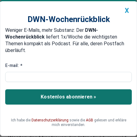
X
DWN-Wochenrückblick
Weniger E-Mails, mehr Substanz: Der
DWN-
Geldanlage Premium
Newsticker
MEIN DWN:
Wochenrückblick
liefert 1x/Woche die wichtigsten
Edelmetalle
DWN-Magazin
China
Themen kompakt als Podcast. Für alle, deren Postfach
überläuft.
DWN-Wochenrückblick
Auto Premium
Russland modernisiert seine
E-mail:
*
Eisenbahn an den Grenzen
Finnlands und der baltischen
Staaten
Kostenlos abonnieren »
Russland baut systematisch sein Bahnnetz an
den Grenzen zu Finnland und dem Baltikum aus –
Ich habe die
Datenschutzerklärung
sowie die
AGB
gelesen und erkläre
offiziell für den Handel. Während Moskau
mich einverstanden.
beteuert, nur Düngemittel zu liefern, wächst im