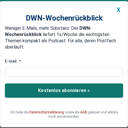
X
DWN-Wochenrückblick
Weniger E-Mails, mehr Substanz: Der
DWN-
Geldanlage Premium
Newsticker
MEIN DWN:
Wochenrückblick
liefert 1x/Woche die wichtigsten
Edelmetalle
DWN-Magazin
China
Themen kompakt als Podcast. Für alle, deren Postfach
überläuft.
DWN-Wochenrückblick
Auto Premium
Pistorius zu Gesprächen über
E-mail:
*
weitere Militärhilfe in Kiew
Russland hat seine Luftangriffe auf Städte und
militärische Ziele in der Ukraine massiv
Kostenlos abonnieren »
intensiviert. Die verheerenden Folgen sind
unübersehbar. In Kiew hofft man auf verstärkten
Schutz durch Luftverteidigung.
Ich habe die
Datenschutzerklärung
sowie die
AGB
gelesen und erkläre
mich einverstanden.