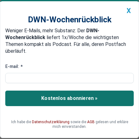
X
DWN-Wochenrückblick
Weniger E-Mails, mehr Substanz: Der
DWN-
Geldanlage Premium
Newsticker
MEIN DWN:
Wochenrückblick
liefert 1x/Woche die wichtigsten
Edelmetalle
DWN-Magazin
China
Themen kompakt als Podcast. Für alle, deren Postfach
überläuft.
DWN-Wochenrückblick
Auto Premium
Diäten, Rente und Pflege - was
E-mail:
*
sich im Juli ändert
Gerade in der Urlaubszeit wäre mehr Geld auf
dem Konto ein Traum: Für wen ab Juli mehr drin
Kostenlos abonnieren »
ist und welche Fristen Sie beachten sollten.
Ich habe die
Datenschutzerklärung
sowie die
AGB
gelesen und erkläre
mich einverstanden.
Deutsche Wirtschaftsnachrichten