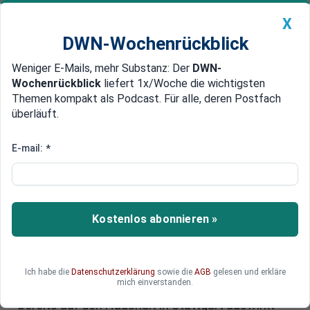
X
DWN-Wochenrückblick
Weniger E-Mails, mehr Substanz: Der
DWN-
Geldanlage Premium
Newsticker
MEIN DWN:
Wochenrückblick
liefert 1x/Woche die wichtigsten
Edelmetalle
DWN-Magazin
China
Themen kompakt als Podcast. Für alle, deren Postfach
überläuft.
DWN-Wochenrückblick
Auto Premium
Gewerbesteuereinbruch: Krise
E-mail:
*
bei Mercedes und Porsche führt
zu gewaltigen Steuerloch
Kostenlos abonnieren »
Massive Investitionen in E-Mobilität,
Absatzflauten in China, geopolitische Risiken: Die
Autoindustrie bricht ein – und mit ihr die
wichtigste Einnahmequelle für unsere Städte, die
Ich habe die
Datenschutzerklärung
sowie die
AGB
gelesen und erkläre
mich einverstanden.
Gewerbesteuer. Wie sich die Wirtschaftskrise
bereits auf den Haushalt in Stuttgart auswirkt –