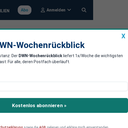
Anmelden
Abo
ILIEN
X
a
DWN-Wochenrückblick
WN-Wochenrückblick
stanz: Der
DWN-Wochenrückblick
liefert 1x/Woche die wichtigsten
t größten
. Für alle, deren Postfach überläuft.
äischer Energiepolitik.
Kostenlos abonnieren »
chutzerklärung
sowie die
AGB
gelesen und erkläre mich einverstanden.