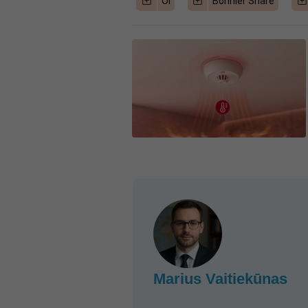
Öl
Bonnier Share
Marius Vaitiekūnas