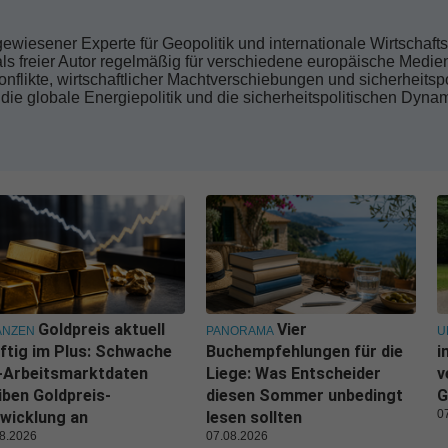
gewiesener Experte für Geopolitik und internationale Wirtschaf
 als freier Autor regelmäßig für verschiedene europäische Medie
nflikte, wirtschaftlicher Machtverschiebungen und sicherheitsp
 die globale Energiepolitik und die sicherheitspolitischen Dyn
Goldpreis aktuell
Vier
ANZEN
PANORAMA
U
ftig im Plus: Schwache
Buchempfehlungen für die
i
-Arbeitsmarktdaten
Liege: Was Entscheider
v
iben Goldpreis-
diesen Sommer unbedingt
G
0
wicklung an
lesen sollten
8.2026
07.08.2026