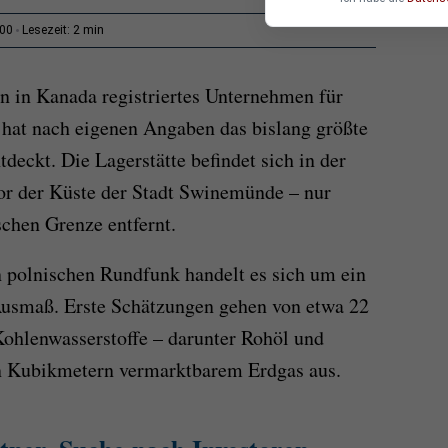
2 min
:00
Lesezeit:
n in Kanada registriertes Unternehmen für
 hat nach eigenen Angaben das bislang größte
tdeckt. Die Lagerstätte befindet sich in der
or der Küste der Stadt Swinemünde – nur
chen Grenze entfernt.
n polnischen Rundfunk handelt es sich um ein
smaß. Erste Schätzungen gehen von etwa 22
ohlenwasserstoffe – darunter Rohöl und
n Kubikmetern vermarktbarem Erdgas aus.