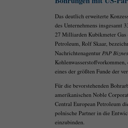
Bohrungen mit US-Part
Das deutlich erweiterte Konzes
des Unternehmens insgesamt 3
27 Milliarden Kubikmeter Gas 
Petroleum, Rolf Skaar, bezeich
Nachrichtenagentur
PAP Bizne
Kohlenwasserstoffvorkommen, d
eines der größten Funde der ve
Für die bevorstehenden Bohrarb
amerikanischen Noble Corporati
Central European Petroleum die
polnische Partner in die Entwi
einzubinden.