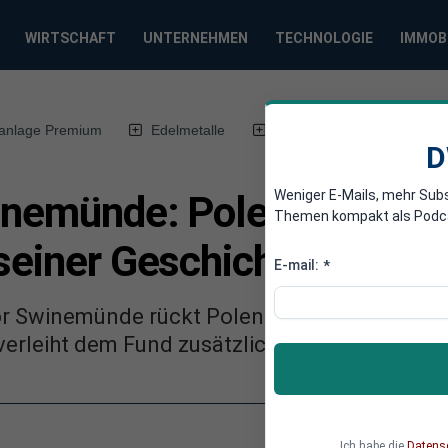
WIRTSCHAFT
UNTERNEHMEN
TECHNOLOGIE
IMMOB
anlage Premium
Edelmetalle
DWN-Magazin
Chin
D
Weniger E-Mails, mehr Sub
inemünde: Polen entdeck
Themen kompakt als Podcast
seiner Geschichte
E-mail:
*
or Swinemünde rückt Polen in den Fokus europ
erleiht dem Fund zusätzliche Brisanz.
Ich habe die
Datens