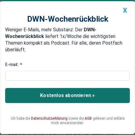
X
DWN-Wochenrückblick
Weniger E-Mails, mehr Substanz: Der
DWN-
Geldanlage Premium
Newsticker
MEIN DWN:
Wochenrückblick
liefert 1x/Woche die wichtigsten
Edelmetalle
DWN-Magazin
China
Themen kompakt als Podcast. Für alle, deren Postfach
überläuft.
DWN-Wochenrückblick
Auto Premium
Dunkelflaute und Blackout:
E-mail:
*
Deutschlands Stromnetz vor
wachsenden Herausforderungen
Kostenlos abonnieren »
Deutschland rühmt sich eines der sichersten
Stromnetze der Welt. Doch die Lage kippt:
Tennet-Chef Tim Meyerjürgens warnt vor
wachsender Unsicherheit, teuren
Ich habe die
Datenschutzerklärung
sowie die
AGB
gelesen und erkläre
mich einverstanden.
Notfallmaßnahmen und fehlenden
Gaskraftwerken. Damit die Lichter auch nach