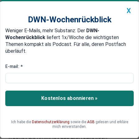
X
DWN-Wochenrückblick
Weniger E-Mails, mehr Substanz: Der
DWN-
Geldanlage Premium
Newsticker
MEIN DWN:
Wochenrückblick
liefert 1x/Woche die wichtigsten
Edelmetalle
DWN-Magazin
China
Themen kompakt als Podcast. Für alle, deren Postfach
überläuft.
DWN-Wochenrückblick
Auto Premium
YouGov-Umfrage: Mehrheit der
E-mail:
*
Deutschen gegen das
Verbrenner-Aus 2035
Kostenlos abonnieren »
Das geplante Verbrenner-Aus 2035 sorgt in
Deutschland für hitzige Diskussionen. Laut einer
aktuellen Umfrage lehnt die Mehrheit ein solches
Ende für Autos mit Verbrennungsmotor ab.
Ich habe die
Datenschutzerklärung
sowie die
AGB
gelesen und erkläre
mich einverstanden.
Während Befürworter auf Klimaziele pochen,
wächst die Kritik: Ist das Ziel realistisch