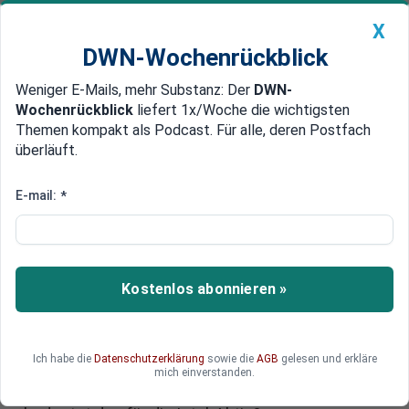
X
DWN-Wochenrückblick
Weniger E-Mails, mehr Substanz: Der
DWN-
Geldanlage Premium
Newsticker
MEIN DWN:
Wochenrückblick
liefert 1x/Woche die wichtigsten
Edelmetalle
DWN-Magazin
China
Themen kompakt als Podcast. Für alle, deren Postfach
überläuft.
DWN-Wochenrückblick
Auto Premium
Intel-Aktie: Hoffnungsschub
E-mail:
*
nach Einstieg von Nvidia
Die Intel-Aktie sorgt für Schlagzeilen: Nach dem
milliardenschweren Einstieg durch Nvidia
Kostenlos abonnieren »
entsteht eine unerwartete Allianz zweier Rivalen.
Doch wird die Kooperation den angeschlagenen
Chiphersteller Intel wirklich retten können? Oder
Ich habe die
Datenschutzerklärung
sowie die
AGB
gelesen und erkläre
vertieft sie die Probleme eines Unternehmens,
mich einverstanden.
das seinen Glanz längst verloren hat? Und was