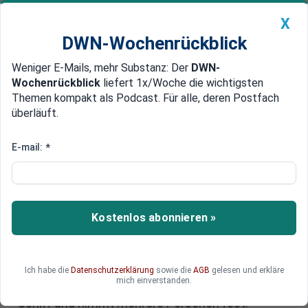
X
DWN-Wochenrückblick
Weniger E-Mails, mehr Substanz: Der
DWN-
Geldanlage Premium
Newsticker
MEIN DWN:
Wochenrückblick
liefert 1x/Woche die wichtigsten
Edelmetalle
DWN-Magazin
China
Themen kompakt als Podcast. Für alle, deren Postfach
überläuft.
DWN-Wochenrückblick
Auto Premium
Verdächtige Drohnen über
E-mail:
*
Kopenhagen – Festnahmen beim
Europa-Gipfel in Dänemark
Kostenlos abonnieren »
Die Ermittlungen zu rätselhaften
Drohnensichtungen in Dänemark nehmen Fahrt
auf. Während sich die europäischen Staats- und
Regierungschefs in Kopenhagen zum Gipfel
Ich habe die
Datenschutzerklärung
sowie die
AGB
gelesen und erkläre
mich einverstanden.
treffen, durchsucht das Militär ein verdächtiges
Schiff und nimmt mehrere Personen fest.