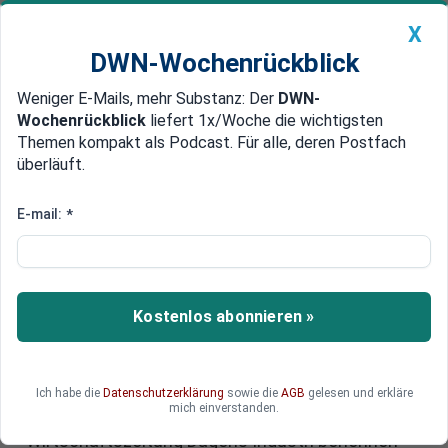
X
DWN-Wochenrückblick
Weniger E-Mails, mehr Substanz: Der
DWN-
Geldanlage Premium
Newsticker
MEIN DWN:
Wochenrückblick
liefert 1x/Woche die wichtigsten
Edelmetalle
DWN-Magazin
China
Themen kompakt als Podcast. Für alle, deren Postfach
überläuft.
DWN-Wochenrückblick
Auto Premium
Milliardengeschäfte in Sicht:
E-mail:
*
Geheime Profiteure der
Aufrüstung
Kostenlos abonnieren »
Weltweit rüsten Staaten auf und für Europa
Rüstungsindustrie eröffnen sich neue
Geschäftsmöglichkeiten in Milliardenhöhe. Ein
entscheidender Schritt ist bereits getan. Unsere
Ich habe die
Datenschutzerklärung
sowie die
AGB
gelesen und erkläre
mich einverstanden.
Kollegen von der schwedischen
Wirtschaftszeitung Dagens Industri benennen