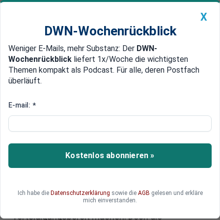
X
DWN-Wochenrückblick
Weniger E-Mails, mehr Substanz: Der
DWN-
Geldanlage Premium
Newsticker
MEIN DWN:
Wochenrückblick
liefert 1x/Woche die wichtigsten
Edelmetalle
DWN-Magazin
China
Themen kompakt als Podcast. Für alle, deren Postfach
überläuft.
DWN-Wochenrückblick
Auto Premium
EU-Verteidigungsplan: Brüssel
E-mail:
*
will Drohnenschutz für ganz
Europa
Kostenlos abonnieren »
Brüssel plant den größten EU-Verteidigungsplan
seit Jahrzehnten: Ein gesamteuropäischer
Drohnenschild, gemeinsame Beschaffung und
hunderte Milliarden für neue
Ich habe die
Datenschutzerklärung
sowie die
AGB
gelesen und erkläre
mich einverstanden.
Rüstungskapazitäten sollen Europa bis 2030
verteidigungsbereit machen. Doch die