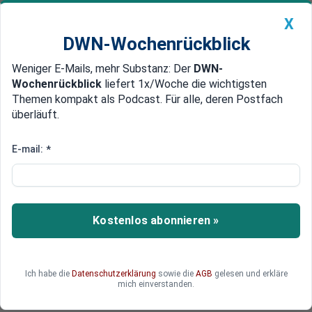
X
DWN-Wochenrückblick
Weniger E-Mails, mehr Substanz: Der
DWN-
Geldanlage Premium
Newsticker
MEIN DWN:
Wochenrückblick
liefert 1x/Woche die wichtigsten
Edelmetalle
DWN-Magazin
China
Themen kompakt als Podcast. Für alle, deren Postfach
überläuft.
DWN-Wochenrückblick
Auto Premium
Digitaler Euro kommt: Fahrplan
E-mail:
*
für Einführung steht
Die Einführung des digitalen Euros rückt näher:
Die Finanzminister der Euro-Staaten haben in
Kostenlos abonnieren »
Kopenhagen erste Eckpunkte für den digitalen
Euro beschlossen. Doch über Obergrenzen und
Datenschutz wird weiter heftig gestritten.
Ich habe die
Datenschutzerklärung
sowie die
AGB
gelesen und erkläre
Digitaler Euro – was erwartet die Bürger?
mich einverstanden.