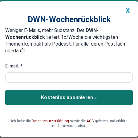
X
DWN-Wochenrückblick
Weniger E-Mails, mehr Substanz: Der
DWN-
Geldanlage Premium
Newsticker
MEIN DWN:
Wochenrückblick
liefert 1x/Woche die wichtigsten
Edelmetalle
DWN-Magazin
China
Themen kompakt als Podcast. Für alle, deren Postfach
überläuft.
DWN-Wochenrückblick
Auto Premium
US-Börsen: Wall Street beendet
E-mail:
*
die Woche auf Rekordständen
Der Dow Jones Industrial Index und der S&P 500
schlossen am Freitag nach der Veröffentlichung
Kostenlos abonnieren »
des Arbeitsmarktberichts für Dezember auf
Allzeithochs und beendeten damit die erste
vollständige Handelswoche des neuen Jahres.
Ich habe die
Datenschutzerklärung
sowie die
AGB
gelesen und erkläre
mich einverstanden.