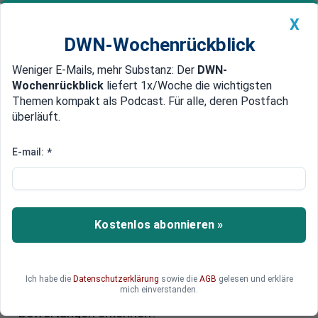
X
DWN-Wochenrückblick
Weniger E-Mails, mehr Substanz: Der
DWN-
Geldanlage Premium
Newsticker
MEIN DWN:
Wochenrückblick
liefert 1x/Woche die wichtigsten
Edelmetalle
DWN-Magazin
China
Themen kompakt als Podcast. Für alle, deren Postfach
überläuft.
DWN-Wochenrückblick
Auto Premium
Investitionsstrategien im KI-
E-mail:
*
Zeitalter: Kriterien für
langfristige Wertschöpfung
Kostenlos abonnieren »
Künstliche Intelligenz prägt
Investitionsentscheidungen und verändert die
Bewertungsmaßstäbe an den Finanzmärkten.
Wie lassen sich im KI-Zeitalter nachhaltige
Ich habe die
Datenschutzerklärung
sowie die
AGB
gelesen und erkläre
mich einverstanden.
Renditechancen jenseits überhöhter
Bewertungen erkennen?