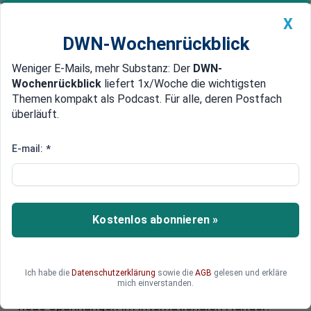
X
DWN-Wochenrückblick
Weniger E-Mails, mehr Substanz: Der
DWN-
Geldanlage Premium
Newsticker
MEIN DWN:
Wochenrückblick
liefert 1x/Woche die wichtigsten
Edelmetalle
DWN-Magazin
China
Themen kompakt als Podcast. Für alle, deren Postfach
überläuft.
DWN-Wochenrückblick
Auto Premium
Schutz für Stahlindustrie: EU
E-mail:
*
verschärft Zollregeln für
Stahlimporte
Kostenlos abonnieren »
Europas Stahlhersteller kämpfen seit Jahren
gegen günstige Importe aus dem Ausland. Nun
zieht die EU die Reißleine und verschärft die
Zollregeln deutlich. Weniger Stahl soll künftig
Ich habe die
Datenschutzerklärung
sowie die
AGB
gelesen und erkläre
mich einverstanden.
zollfrei eingeführt werden dürfen. Drohen jetzt
neue Spannungen im internationalen Handel?