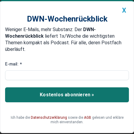
X
DWN-Wochenrückblick
Weniger E-Mails, mehr Substanz: Der
DWN-
Geldanlage Premium
Newsticker
MEIN DWN:
Wochenrückblick
liefert 1x/Woche die wichtigsten
Edelmetalle
DWN-Magazin
China
Themen kompakt als Podcast. Für alle, deren Postfach
überläuft.
DWN-Wochenrückblick
Auto Premium
Wirtschaftsbetrug: Wann sollten
E-mail:
*
bei der Betrachtung von Bilanzen
die Alarmglocken läuten?
Kostenlos abonnieren »
Schöne Zahlen in der Bilanz können trügerisch
sein. Wer Wirtschaftsbetrug früh erkennen will,
muss Zahlungsströme, interne Kontrollen und
ungewöhnliche Bilanzposten genau prüfen.
Ich habe die
Datenschutzerklärung
sowie die
AGB
gelesen und erkläre
mich einverstanden.