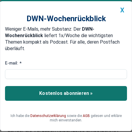
X
DWN-Wochenrückblick
Weniger E-Mails, mehr Substanz: Der
DWN-
Geldanlage Premium
Newsticker
MEIN DWN:
Wochenrückblick
liefert 1x/Woche die wichtigsten
Edelmetalle
DWN-Magazin
China
Themen kompakt als Podcast. Für alle, deren Postfach
überläuft.
DWN-Wochenrückblick
Auto Premium
Reform der Migrationspolitik:
E-mail:
*
Neue EU-Asylregeln starten mit
Skepsis
Kostenlos abonnieren »
In der Europäischen Union gelten ab sofort
grundlegend reformierte Regeln für das
Asylsystem. Die neuen Richtlinien sollen die
Erfassung von Geflüchteten und die Solidarität
Ich habe die
Datenschutzerklärung
sowie die
AGB
gelesen und erkläre
mich einverstanden.
unter den Mitgliedstaaten neu regeln. Ob alle
Länder die Vorgaben reibungslos umsetzen, ist