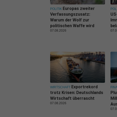
Europas zweiter
POLITIK
POL
Verfassungszusatz:
US-
Warum der Wolf zur
Im
politischen Waffe wird
be
07.08.2026
07.0
Exportrekord
WIRTSCHAFT
FIN
trotz Krisen: Deutschlands
Plu
Wirtschaft überrascht
Mil
07.08.2026
Au
07.0