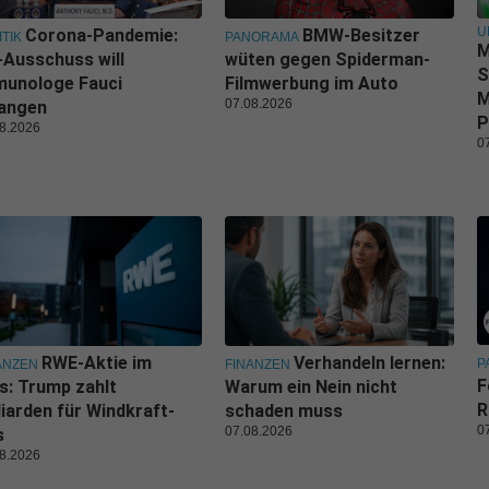
U
Corona-Pandemie:
BMW-Besitzer
ITIK
PANORAMA
M
Ausschuss will
wüten gegen Spiderman-
S
munologe Fauci
Filmwerbung im Auto
M
07.08.2026
langen
P
8.2026
0
RWE-Aktie im
Verhandeln lernen:
P
ANZEN
FINANZEN
F
s: Trump zahlt
Warum ein Nein nicht
R
liarden für Windkraft-
schaden muss
0
07.08.2026
s
8.2026