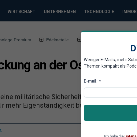
WIRTSCHAFT
UNTERNEHMEN
TECHNOLOGIE
IMMOB
anlage Premium
Edelmetalle
DWN-Magazin
Chin
D
Weniger E-Mails, mehr Sub
kung an der Ostflanke: 
Themen kompakt als Podcast
E-mail:
*
ine militärische Sicherheit? Deutschland un
ür mehr Eigenständigkeit bei der Verteidigung
A
Ich habe die
Datens