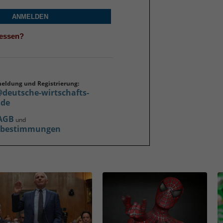
ANMELDEN
gessen?
meldung und Registrierung:
@deutsche-wirtschafts-
.de
AGB
und
zbestimmungen