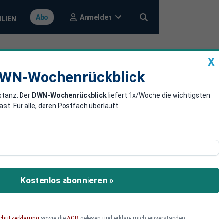
Anmelden
Abo
ILIEN
X
a
DWN-Wochenrückblick
WN-Wochenrückblick
stanz: Der
DWN-Wochenrückblick
liefert 1x/Woche die wichtigsten
Neues
. Für alle, deren Postfach überläuft.
d die Niederlande wollen
 setzen.
Kostenlos abonnieren »
chutzerklärung
sowie die
AGB
gelesen und erkläre mich einverstanden.