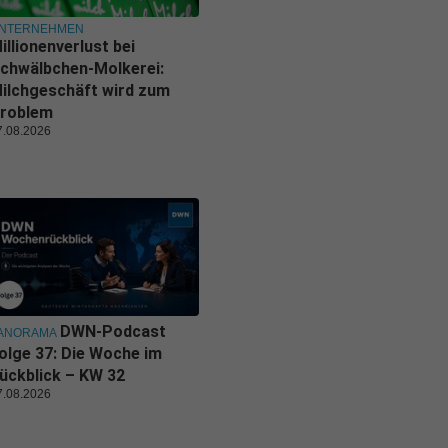
NTERNEHMEN
illionenverlust bei
chwälbchen-Molkerei:
ilchgeschäft wird zum
roblem
7.08.2026
DWN-Podcast
ANORAMA
olge 37: Die Woche im
ückblick – KW 32
7.08.2026