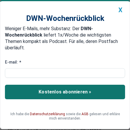
X
DWN-Wochenrückblick
Weniger E-Mails, mehr Substanz: Der
DWN-
Geldanlage Premium
Newsticker
MEIN DWN:
Wochenrückblick
liefert 1x/Woche die wichtigsten
Edelmetalle
DWN-Magazin
China
Themen kompakt als Podcast. Für alle, deren Postfach
überläuft.
DWN-Wochenrückblick
Auto Premium
Europäische ChatGPT-
E-mail:
*
Alternative: Warum ein 79-
jähriger Unternehmer Big Tech
herausfordert
Kostenlos abonnieren »
Ein dänischer Unternehmer und ein selbst
ernannter KI-Guru wollen zeigen, dass Europa
Ich habe die
Datenschutzerklärung
sowie die
AGB
gelesen und erkläre
nicht länger auf amerikanische Tech-Giganten
mich einverstanden.
angewiesen sein muss. Ihr Projekt heißt GDPR-