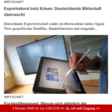
WIRTSCHAFT
Exportrekord trotz Krisen: Deutschlands Wirtschaft
überrascht
Deutschlands Exportwirtschaft sendet ein überraschend starkes Signal:
Trotz geopolitischer Konflikte, Handelsbarrieren und steigender...
WIRTSCHAFT
Fachkräftemangel: Warum sich plötzlich die
3 Monate DWN für nur 4,99 EUR
>> Ja, ich will Zugang >>
Arbeitgeber bewerben müssen