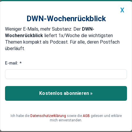
X
DWN-Wochenrückblick
Weniger E-Mails, mehr Substanz: Der
DWN-
Geldanlage Premium
Newsticker
MEIN DWN:
Wochenrückblick
liefert 1x/Woche die wichtigsten
Edelmetalle
DWN-Magazin
China
Themen kompakt als Podcast. Für alle, deren Postfach
überläuft.
DWN-Wochenrückblick
Auto Premium
Hohe Verluste
E-mail:
*
Hohe Verluste: Europas Banken
fliehen aus Ungarn
Mit schweren Verlusten in der Krise entwickelt
Kostenlos abonnieren »
sich der Goldgräber-Rausch in Osteuropa für die
Banken Europas zum Alptraum. Vor allem in
Ungarn geraten die österreichische RBI und die
Ich habe die
Datenschutzerklärung
sowie die
AGB
gelesen und erkläre
BayernLB in die Bredouille.
mich einverstanden.