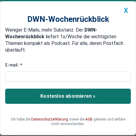
X
DWN-Wochenrückblick
Weniger E-Mails, mehr Substanz: Der
DWN-
Geldanlage Premium
Newsticker
MEIN DWN:
Wochenrückblick
liefert 1x/Woche die wichtigsten
Edelmetalle
DWN-Magazin
China
Themen kompakt als Podcast. Für alle, deren Postfach
überläuft.
DWN-Wochenrückblick
Auto Premium
Jede zehnte Bank fällt durch
E-mail:
*
EZB nimmt bei Stresstest
Rücksicht auf schwache Banken
in Süd-Europa
Kostenlos abonnieren »
Beim bevorstehenden Stresstest wird
voraussichtlich jede zehnte Bank durchfallen,
erwartet die Europäische Bankenaufsicht. Damit
Ich habe die
Datenschutzerklärung
sowie die
AGB
gelesen und erkläre
die Banken im Süden Europas eine größere
mich einverstanden.
Chance haben zu bestehen, sind die Stresstests