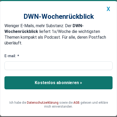
X
DWN-Wochenrückblick
Weniger E-Mails, mehr Substanz: Der
DWN-
Geldanlage Premium
Newsticker
MEIN DWN:
Wochenrückblick
liefert 1x/Woche die wichtigsten
Edelmetalle
DWN-Magazin
China
Themen kompakt als Podcast. Für alle, deren Postfach
überläuft.
DWN-Wochenrückblick
Auto Premium
Präsidentin Kirchner enttäuscht
E-mail:
*
Barack Obama verweigert
Argentinien Unterstützung
gegen Geierfonds
Kostenlos abonnieren »
Barack Obama hätte wohl die Mittel,
Argentiniens Probleme mit den Geierfonds zu
lösen. Aber dann müsste er sich mit Geierfonds-
Ich habe die
Datenschutzerklärung
sowie die
AGB
gelesen und erkläre
Manager Paul Singer und seinen finanzkräftigen
mich einverstanden.
Kampagnenfonds anlegen.