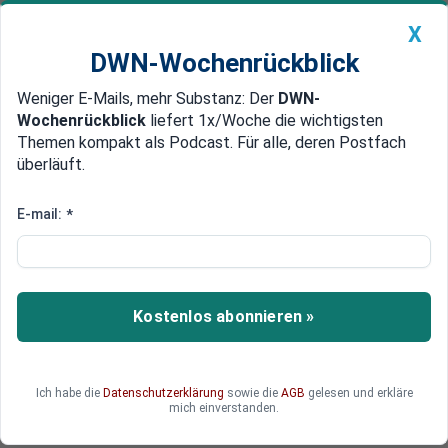
X
DWN-Wochenrückblick
Weniger E-Mails, mehr Substanz: Der
DWN-
Geldanlage Premium
Newsticker
MEIN DWN:
Wochenrückblick
liefert 1x/Woche die wichtigsten
Edelmetalle
DWN-Magazin
China
Themen kompakt als Podcast. Für alle, deren Postfach
überläuft.
DWN-Wochenrückblick
Auto Premium
Kurzfristige Kredite
E-mail:
*
Finanz-Crash: China muss erneut
intervenieren
Die chinesische Notenbank pumpt Milliarden in
Kostenlos abonnieren »
den Geldmarkt. Die Banken sollen mehr Freiraum
zur Kreditvergabe bekommen. Allerdings sind die
bisherigen Maßnahmen wirkungslos geblieben.
Ich habe die
Datenschutzerklärung
sowie die
AGB
gelesen und erkläre
mich einverstanden.