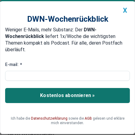
X
DWN-Wochenrückblick
Weniger E-Mails, mehr Substanz: Der
DWN-
Geldanlage Premium
Newsticker
MEIN DWN:
Wochenrückblick
liefert 1x/Woche die wichtigsten
Edelmetalle
DWN-Magazin
China
Themen kompakt als Podcast. Für alle, deren Postfach
überläuft.
DWN-Wochenrückblick
Auto Premium
Nach „Nein“ der Niederländer
E-mail:
*
EU will an Ukraine-Abkommen
festhalten
Der durch die Niederländer abgelehnte Ukraine-
Kostenlos abonnieren »
Deal wird „vorläufig weiter angewendet“, so EU-
Präsident Tusk. Er wolle jetzt Gespräche mit dem
niederländischen Premier Mark Rutte führen.
Ich habe die
Datenschutzerklärung
sowie die
AGB
gelesen und erkläre
Rutte hatte gleich nach der Abstimmung
mich einverstanden.
angekündigt, das Abkommen in „jetziger Form“
nicht zu ratifizieren.