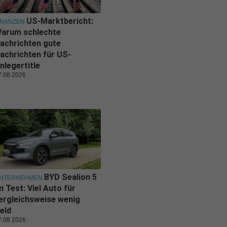
US-Marktbericht:
INANZEN
arum schlechte
achrichten gute
achrichten für US-
nlegertitle
7.08.2026
BYD Sealion 5
NTERNEHMEN
m Test: Viel Auto für
ergleichsweise wenig
eld
7.08.2026