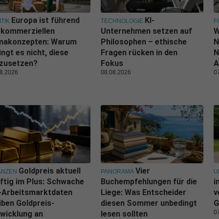
Europa ist führend
KI-
ITIK
TECHNOLOGIE
F
 kommerziellen
Unternehmen setzen auf
W
imakonzepten: Warum
Philosophen – ethische
N
ingt es nicht, diese
Fragen rücken in den
N
zusetzen?
Fokus
A
8.2026
08.08.2026
0
Goldpreis aktuell
Vier
ANZEN
PANORAMA
U
ftig im Plus: Schwache
Buchempfehlungen für die
i
-Arbeitsmarktdaten
Liege: Was Entscheider
v
iben Goldpreis-
diesen Sommer unbedingt
G
0
wicklung an
lesen sollten