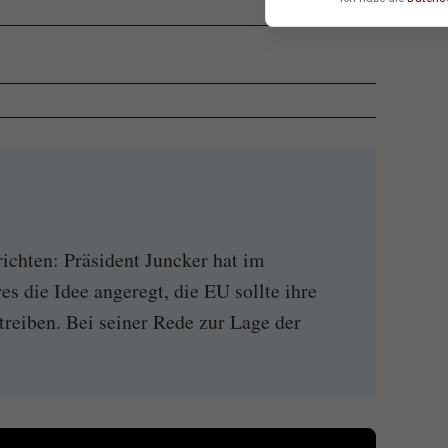
ichten: Präsident Juncker hat im
 die Idee angeregt, die EU sollte ihre
reiben. Bei seiner Rede zur Lage der