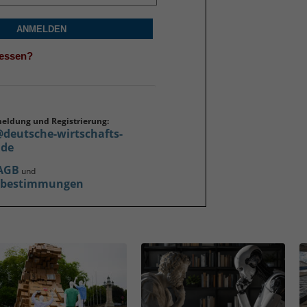
ANMELDEN
gessen?
meldung und Registrierung:
@deutsche-wirtschafts-
.de
AGB
und
zbestimmungen