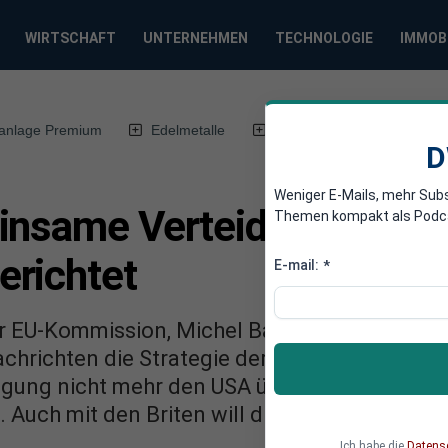
WIRTSCHAFT
UNTERNEHMEN
TECHNOLOGIE
IMMOB
anlage Premium
Edelmetalle
DWN-Magazin
Chin
D
Weniger E-Mails, mehr Sub
nsame Verteidigung der E
Themen kompakt als Podcast
richtet
E-mail:
*
r EU-Kommission, Michel Barnier, erklärt im I
chrichten die Strategie der EU zu einer gem
igung nicht mehr den USA überlassen. Das Vo
 Auch mit den Briten will die EU freundscha
Ich habe die
Datens