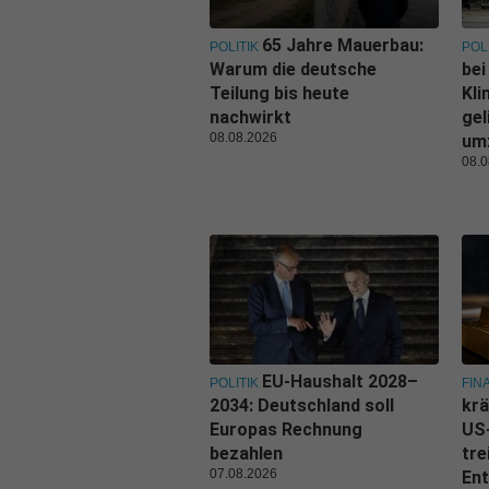
65 Jahre Mauerbau:
POLITIK
POL
Warum die deutsche
bei
Teilung bis heute
Kl
nachwirkt
gel
08.08.2026
um
08.0
EU-Haushalt 2028–
POLITIK
FIN
2034: Deutschland soll
krä
Europas Rechnung
US
bezahlen
tre
07.08.2026
Ent