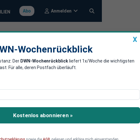
Anmelden
Abo
ILIEN
X
a
DWN-Wochenrückblick
WN-Wochenrückblick
stanz: Der
DWN-Wochenrückblick
liefert 1x/Woche die wichtigsten
U ist nicht
. Für alle, deren Postfach überläuft.
nterview mit den
einsamen EU-Armee: Die EU
Kostenlos abonnieren »
rgehen sei jedoch nicht
ftlich zusammenarbeiten.
chutzerklärung
sowie die
AGB
gelesen und erkläre mich einverstanden.