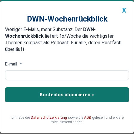
X
DWN-Wochenrückblick
Weniger E-Mails, mehr Substanz: Der
DWN-
Geldanlage Premium
Newsticker
MEIN DWN:
Wochenrückblick
liefert 1x/Woche die wichtigsten
Edelmetalle
DWN-Magazin
China
Themen kompakt als Podcast. Für alle, deren Postfach
überläuft.
DWN-Wochenrückblick
Auto Premium
Gewinnrückgang im dritten Quartal
E-mail:
*
Ebay verkauft deutsche
Software-Tochter an Internet-
Unternehmer
Kostenlos abonnieren »
Ebay hat sich in Deutschland von einer Software-
Tochter getrennt, die Systeme für den Online-
Handel entwickelt.
Ich habe die
Datenschutzerklärung
sowie die
AGB
gelesen und erkläre
mich einverstanden.