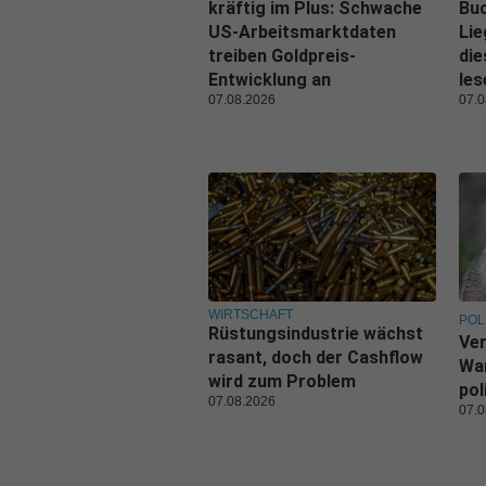
kräftig im Plus: Schwache
Buc
US-Arbeitsmarktdaten
Lie
treiben Goldpreis-
di
Entwicklung an
les
07.08.2026
07.0
WIRTSCHAFT
POL
Rüstungsindustrie wächst
Ve
rasant, doch der Cashflow
War
wird zum Problem
pol
07.08.2026
07.0