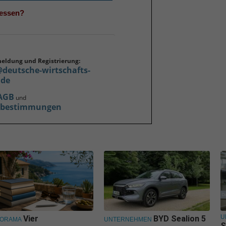
gessen?
meldung und Registrierung:
@deutsche-wirtschafts-
.de
AGB
und
zbestimmungen
U
Vier
BYD Sealion 5
NORAMA
UNTERNEHMEN
S