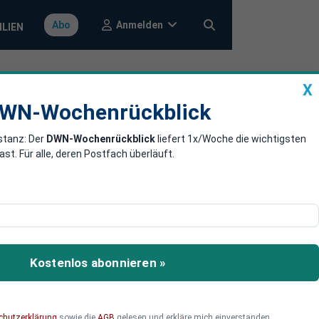
Anmelden
Abo
ILIEN
X
a
DWN-Wochenrückblick
WN-Wochenrückblick
stanz: Der
DWN-Wochenrückblick
liefert 1x/Woche die wichtigsten
ern dienen -
. Für alle, deren Postfach überläuft.
zum Wesen der
Athen.
Kostenlos abonnieren »
chutzerklärung
sowie die
AGB
gelesen und erkläre mich einverstanden.