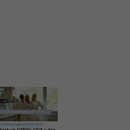
NTERNEHMENSPORTRÄT
tart-up CYNiO: CO2 – das