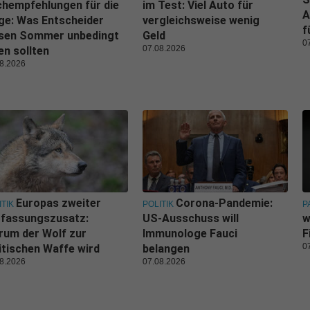
hempfehlungen für die
im Test: Viel Auto für
A
ge: Was Entscheider
vergleichsweise wenig
f
esen Sommer unbedingt
Geld
0
07.08.2026
en sollten
8.2026
Europas zweiter
Corona-Pandemie:
ITIK
POLITIK
P
rfassungszusatz:
US-Ausschuss will
w
um der Wolf zur
Immunologe Fauci
F
0
itischen Waffe wird
belangen
8.2026
07.08.2026