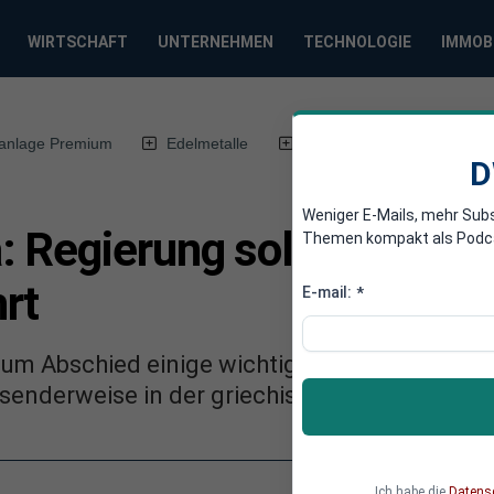
WIRTSCHAFT
UNTERNEHMEN
TECHNOLOGIE
IMMOB
anlage Premium
Edelmetalle
DWN-Magazin
Chin
D
Weniger E-Mails, mehr Sub
 Regierung soll den Bürg
Themen kompakt als Podcast
rt
E-mail:
*
zum Abschied einige wichtige Bemerkungen 
enderweise in der griechischen Hauptstadt 
Ich habe die
Datens