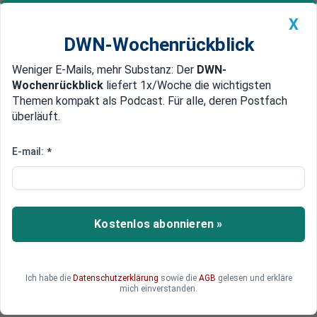
X
DWN-Wochenrückblick
Weniger E-Mails, mehr Substanz: Der
DWN-
Geldanlage Premium
Newsticker
MEIN DWN:
Wochenrückblick
liefert 1x/Woche die wichtigsten
Edelmetalle
DWN-Magazin
China
Themen kompakt als Podcast. Für alle, deren Postfach
überläuft.
DWN-Wochenrückblick
Auto Premium
Sanktionen gegen Banken drohen
E-mail:
*
Türkei unter Druck: Erdogan
gerät ins Fadenkreuz der US-
Ermittler
Kostenlos abonnieren »
Die US-Regierung verschärft die Gangart gegen
den türkischen Präsidenten Erdogan. Der Türkei
drohen Sanktionen, die vor allem das
Ich habe die
Datenschutzerklärung
sowie die
AGB
gelesen und erkläre
Finanzsystem schwer treffen könnten.
mich einverstanden.