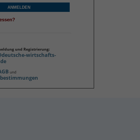
ANMELDEN
gessen?
meldung und Registrierung:
@deutsche-wirtschafts-
.de
AGB
und
zbestimmungen