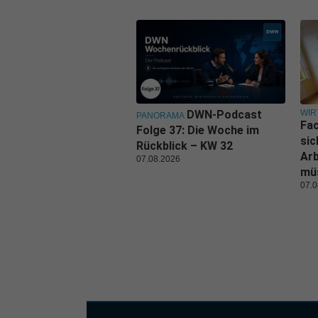
WIR
DWN-Podcast
PANORAMA
Fa
Folge 37: Die Woche im
sic
Rückblick – KW 32
Ar
07.08.2026
mü
07.0