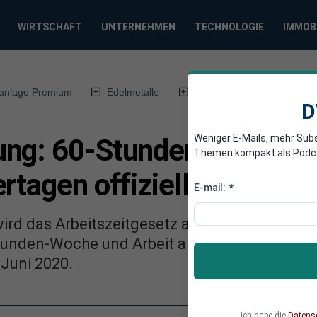
WIRTSCHAFT
UNTERNEHMEN
TECHNOLOGIE
IMMOB
anlage Premium
Edelmetalle
DWN-Magazin
Chin
D
Weniger E-Mails, mehr Sub
ng: 60-Stunden-Woche un
Themen kompakt als Podcast
rtagen offiziell erlaubt
E-mail:
*
wird das Arbeitszeitgesetz aufgrund des Coro
tunden-Woche und Arbeit an Sonn- und Feierta
 Juni 2020.
Ich habe die
Datens