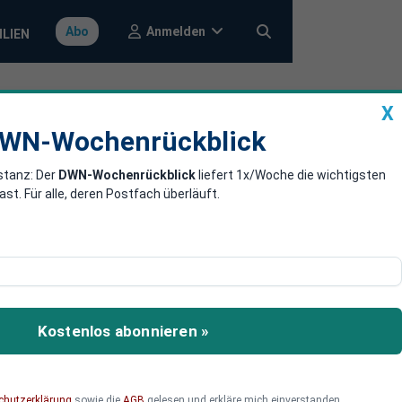
Anmelden
Abo
ILIEN
X
a
DWN-Wochenrückblick
WN-Wochenrückblick
stanz: Der
DWN-Wochenrückblick
liefert 1x/Woche die wichtigsten
d Arbeit an
. Für alle, deren Postfach überläuft.
na-Virus aufgeweicht. Der
gen ist nun erlaubt.
Kostenlos abonnieren »
chutzerklärung
sowie die
AGB
gelesen und erkläre mich einverstanden.