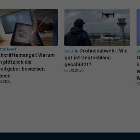
TSCHAFT
Drohnenabwehr: Wie
POLITIK
W
chkräftemangel: Warum
gut ist Deutschland
G
h plötzlich die
geschützt?
s
beitgeber bewerben
07.08.2026
w
ssen
W
8.2026
0