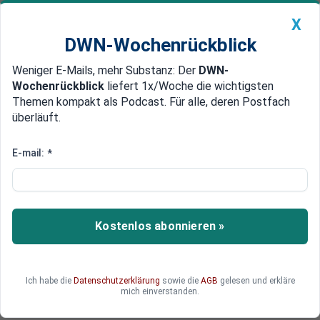
X
DWN-Wochenrückblick
Weniger E-Mails, mehr Substanz: Der
DWN-
Geldanlage Premium
Newsticker
MEIN DWN:
Wochenrückblick
liefert 1x/Woche die wichtigsten
Edelmetalle
DWN-Magazin
China
Themen kompakt als Podcast. Für alle, deren Postfach
überläuft.
DWN-Wochenrückblick
Auto Premium
Wo sollen die Milliarden
E-mail:
*
herkommen? Österreichischer
Haushalt nicht finanzierbar
Kostenlos abonnieren »
DWN-Gastautor Andreas Kubin kommentiert den
Budget-Voranschlag der österreichischen
Bundesregierung - kenntnisreich und mit einem
ordentlichen Schuss Humor. Ohne den wär´s
Ich habe die
Datenschutzerklärung
sowie die
AGB
gelesen und erkläre
mich einverstanden.
auch nicht auszuhalten!